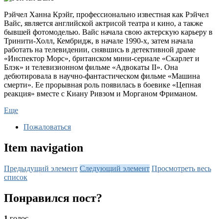
Рэйчел Ханна Крэйг, профессионально известная как Рэйчел
Вайс, является английской актрисой театра и кино, а также
бывшей фотомоделью. Вайс начала свою актерскую карьеру в
Тринити-Холл, Кембридж, в начале 1990-х, затем начала
работать на телевидении, снявшись в детективной драме
«Инспектор Морс», британском мини-сериале «Скарлет и
Блэк» и телевизионном фильме «Адвокаты II». Она
дебютировала в научно-фантастическом фильме «Машина
смерти». Ее прорывная роль появилась в боевике «Цепная
реакция» вместе с Киану Ривзом и Морганом Фриманом.
Еще
Пожаловаться
Item navigation
Предыдущий элемент
Следующий элемент
Просмотреть весь
список
Понравился пост?
1
голос