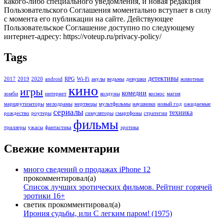
какого-либо специального уведомления, и новая редакция
Пользовательского Соглашения моментально вступает в силу
с момента его публикации на сайте. Действующее
Пользовательское Соглашение доступно по следующему
интернет-адресу: https://voteup.ru/privacy-policy/
Tags
детективы
2017
2019
2020
android
RPG
Wi-Fi
акулы
ведьмы
девушки
животные
кино
игры
комедии
зомби
интернет
колдуны
космос
магия
маршрутизаторы
мелодрамы
мертвецы
мультфильмы
наушники
новый год
ожидаемые
сериалы
техника
рождество
роутеры
симуляторы
смартфоны
стратегии
фильмы
триллеры
ужасы
фантастика
эротика
Свежие комментарии
много сведений о продажах iPhone 12
прокомментировал(а)
Список лучших эротических фильмов. Рейтинг горячей
эротики 16+
светик
прокомментировал(а)
Ирония судьбы, или С легким паром! (1975)