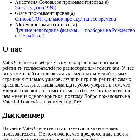
Анастасия Соловьева
прокомментировал(а)
Зигзаг удачи (1968)
Gracy
прокомментировал(а)
Список ТОП фильмов про акул на все времена
Alexey
прокомментировал(а)
Лучшие новогодние фильмы — подборка на Рождество
и Новый год!
О нас
VoteUp является веб ресурсом, собирающим отзывы и
рейтинги пользователей по разнообразным тематикам. У нас
вы можете найти список самых смешных комедий, самых
страшных фильмов ужасов, лучших игр или рейтинг самых
красивых актрис. Наша команда глубоко уверена в том, что
мнение большинства имеет намного более важное значение,
чем мнение одного критика, поэтому Добро пожаловать на
VoteUp! Голосуйте и комментируйте!
Дисклеймер
На сайте VoteUp контент публикуется исключительно
пользователями. Не исключено, что предложенные идеи и
высказанные мысли не совпадают с вашими.