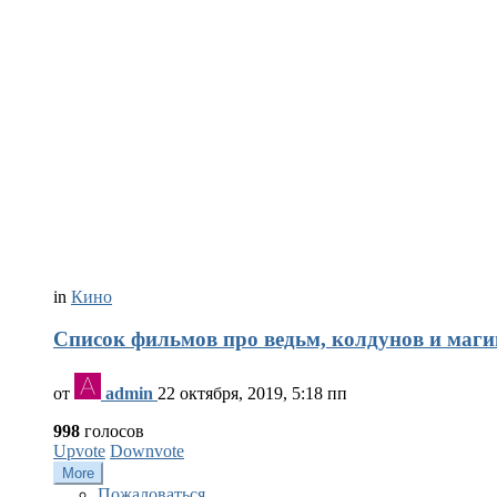
in
Кино
Список фильмов про ведьм, колдунов и ма
от
admin
22 октября, 2019, 5:18 пп
998
голосов
Upvote
Downvote
More
Пожаловаться