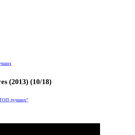
учших
s (2013) (10/18)
 ТОП лучших"