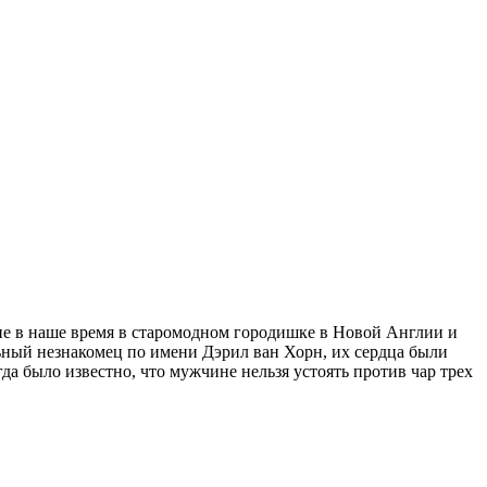
ие в наше время в старомодном городишке в Новой Англии и
ьный незнакомец по имени Дэрил ван Хорн, их сердца были
да было известно, что мужчине нельзя устоять против чар трех