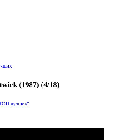
учших
wick (1987) (4/18)
 ТОП лучших"