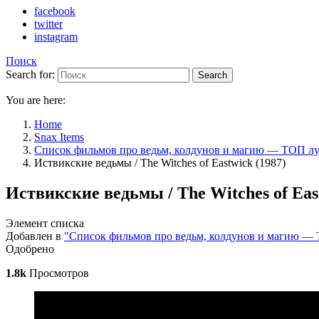
facebook
twitter
instagram
Поиск
Search for:
Search
You are here:
Home
Snax Items
Список фильмов про ведьм, колдунов и магию — ТОП л
Иствикские ведьмы / The Witches of Eastwick (1987)
Иствикские ведьмы / The Witches of East
Элемент списка
Добавлен в
"Список фильмов про ведьм, колдунов и магию —
Одобрено
1.8k
Просмотров