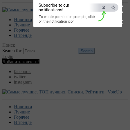
×
Subscribe to our
notifications!
To enable permission prompts, click
Новинки
ESC
on the notification icon
Лучшие
Горячее
В тренде
Поиск
Search for:
Search
Login
Добавить контент!
facebook
twitter
instagram
Новинки
Лучшие
Горячее
В тренде