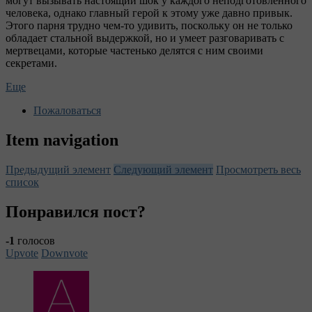
могут вызывать настоящий шок у каждого неподготовленного
человека, однако главный герой к этому уже давно привык.
Этого парня трудно чем-то удивить, поскольку он не только
обладает стальной выдержкой, но и умеет разговаривать с
мертвецами, которые частенько делятся с ним своими
секретами.
Еще
Пожаловаться
Item navigation
Предыдущий элемент
Следующий элемент
Просмотреть весь
список
Понравился пост?
-1
голосов
Upvote
Downvote