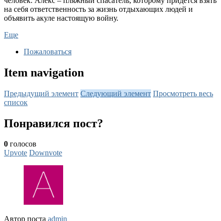
человек. Алекс – пляжный спасатель, которому придется взять
на себя ответственность за жизнь отдыхающих людей и
объявить акуле настоящую войну.
Еще
Пожаловаться
Item navigation
Предыдущий элемент
Следующий элемент
Просмотреть весь
список
Понравился пост?
0
голосов
Upvote
Downvote
Автор поста
admin