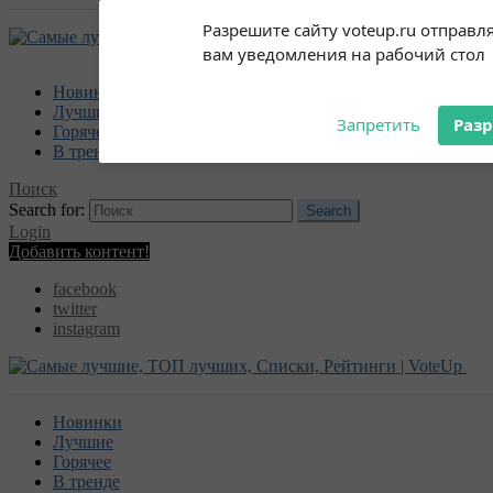
Subscribe to our
Разрешите сайту voteup.ru отправл
notifications!
вам уведомления на рабочий стол
To enable permission prompts, click
on the notification icon
Новинки
Лучшие
Запретить
Раз
Горячее
В тренде
Поиск
Search for:
Search
Login
Добавить контент!
facebook
twitter
instagram
Новинки
Лучшие
Горячее
В тренде