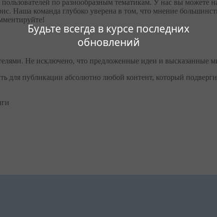
и пользователей по разнообразным тематикам. У нас вы можете
ис. Наша команда глубоко уверена в том, что мнение большинст
омментируйте!
Будьте всегда в курсе последних
обновлений
телями. Не исключено, что предложенные идеи и высказанные м
ть для публикации абсолютно любой контент, который подвергне
нги