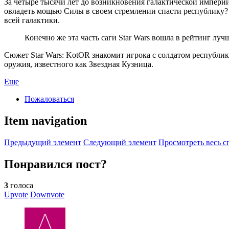
За четыре тысячи лет до возникновения галактической импери
овладеть мощью Силы в своем стремлении спасти республику? 
всей галактики.
Конечно же эта часть саги Star Wars вошла в рейтинг лу
Сюжет Star Wars: KotOR знакомит игрока с солдатом республи
оружия, известного как Звездная Кузница.
Еще
Пожаловаться
Item navigation
Предыдущий элемент
Следующий элемент
Просмотреть весь с
Понравился пост?
3
голоса
Upvote
Downvote