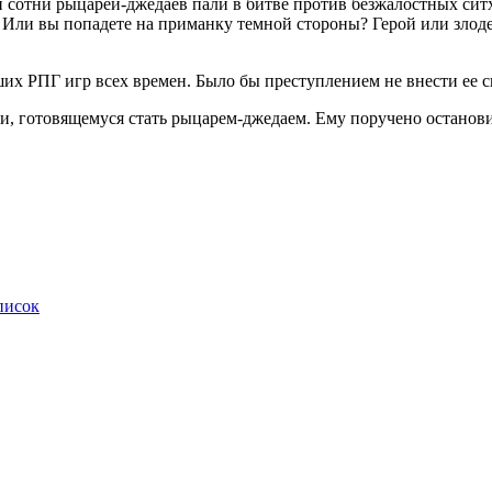
и сотни рыцарей-джедаев пали в битве против безжалостных сит
Или вы попадете на приманку темной стороны? Герой или злодей
чших РПГ игр всех времен. Было бы преступлением не внести ее 
ки, готовящемуся стать рыцарем-джедаем. Ему поручено остано
писок