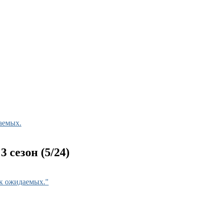
аемых.
3 сезон (5/24)
ок ожидаемых."