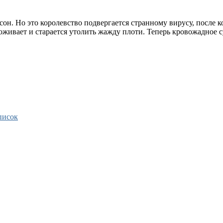
он. Но это королевство подвергается странному вирусу, после 
 оживает и старается утолить жажду плоти. Теперь кровожадное с
писок